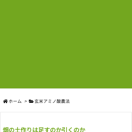
ホーム
>
玄米アミノ酸農法
畑の土作りは足すのか引くのか