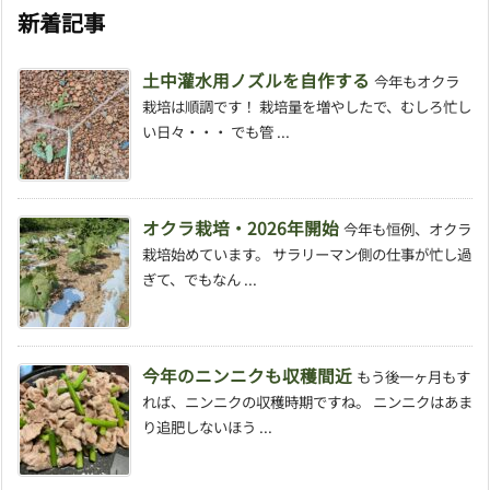
新着記事
土中灌水用ノズルを自作する
今年もオクラ
栽培は順調です！ 栽培量を増やしたで、むしろ忙し
い日々・・・ でも管 ...
オクラ栽培・2026年開始
今年も恒例、オクラ
栽培始めています。 サラリーマン側の仕事が忙し過
ぎて、でもなん ...
今年のニンニクも収穫間近
もう後一ヶ月もす
れば、ニンニクの収穫時期ですね。 ニンニクはあま
り追肥しないほう ...