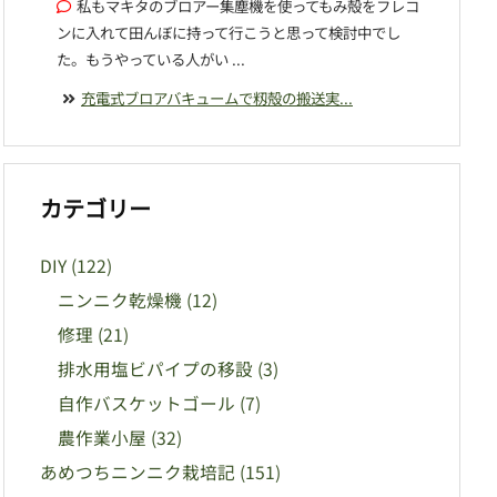
私もマキタのブロアー集塵機を使ってもみ殻をフレコ
ンに入れて田んぼに持って行こうと思って検討中でし
た。もうやっている人がい ...
充電式ブロアバキュームで籾殻の搬送実...
カテゴリー
DIY
(122)
ニンニク乾燥機
(12)
修理
(21)
排水用塩ビパイプの移設
(3)
自作バスケットゴール
(7)
農作業小屋
(32)
あめつちニンニク栽培記
(151)