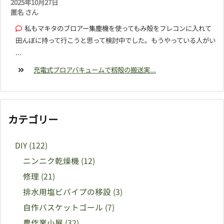
2025年10月27日
匿名 さん
私もマキタのブロアー集塵機を使ってもみ殻をフレコンに入れて
田んぼに持って行こうと思って検討中でした。もうやっている人がい
...
充電式ブロアバキュームで籾殻の搬送実...
カテゴリー
DIY
(122)
ニンニク乾燥機
(12)
修理
(21)
排水用塩ビパイプの移設
(3)
自作バスケットゴール
(7)
農作業小屋
(32)