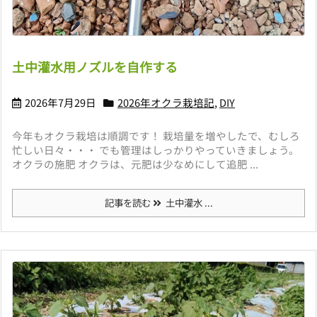
土中灌水用ノズルを自作する
2026年7月29日
2026年オクラ栽培記
,
DIY
今年もオクラ栽培は順調です！ 栽培量を増やしたで、むしろ
忙しい日々・・・ でも管理はしっかりやっていきましょう。
オクラの施肥 オクラは、元肥は少なめにして追肥 ...
記事を読む
土中灌水 ...