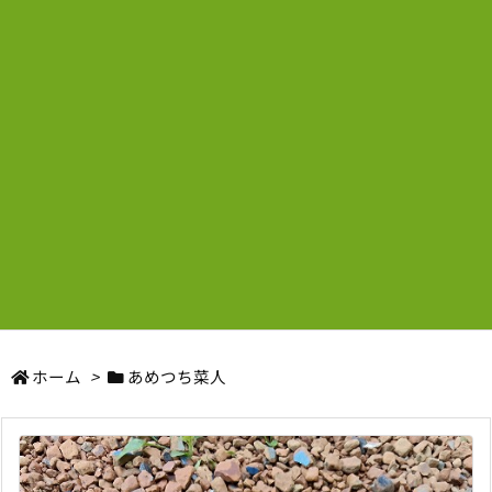
ホーム
>
あめつち菜人