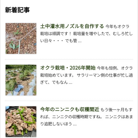
新着記事
土中灌水用ノズルを自作する
今年もオクラ
栽培は順調です！ 栽培量を増やしたで、むしろ忙し
い日々・・・ でも管 ...
オクラ栽培・2026年開始
今年も恒例、オクラ
栽培始めています。 サラリーマン側の仕事が忙し過
ぎて、でもなん ...
今年のニンニクも収穫間近
もう後一ヶ月もす
れば、ニンニクの収穫時期ですね。 ニンニクはあま
り追肥しないほう ...