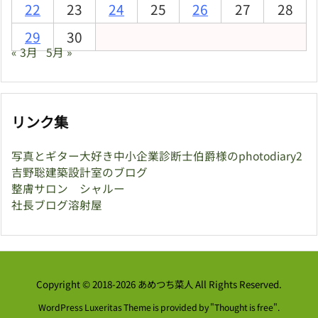
22
23
24
25
26
27
28
29
30
« 3月
5月 »
リンク集
写真とギター大好き中小企業診断士伯爵様のphotodiary2
吉野聡建築設計室のブログ
整膚サロン シャルー
社長ブログ溶射屋
Copyright ©
2018
-2026
あめつち菜人
All Rights Reserved.
WordPress Luxeritas Theme is provided by "
Thought is free
".