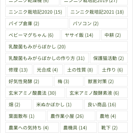
ニンニク乾燥機
(6)
ニンニク栽培記2019
(27)
ニンニク栽培記2020
(15)
ニンニク栽培記2021
(18)
パイプ倉庫
(2)
パソコン
(2)
ベビーマグちゃん
(6)
ヤサイ飯
(14)
中耕
(2)
乳酸菌もみがらぼかし
(20)
乳酸菌もみがらぼかしの作り方
(31)
保護猫活動
(2)
修理
(13)
光合成
(4)
土の性質
(8)
土作り
(6)
好気性発酵
(2)
梅
(3)
獣害対策
(2)
玄米アミノ酸農法
(30)
玄米アミノ酸酵素液
(6)
畑
(2)
米ぬかぼかし
(1)
良い商品
(16)
葉面散布
(1)
農作業小屋
(26)
農地
(4)
農業への気持ち
(4)
農機具
(14)
靴下
(2)