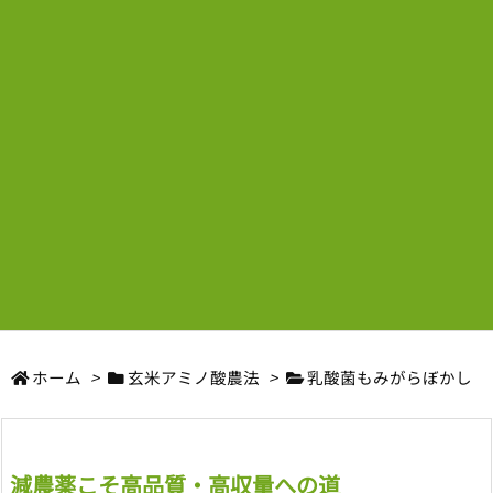
ホーム
>
玄米アミノ酸農法
>
乳酸菌もみがらぼかし
減農薬こそ高品質・高収量への道