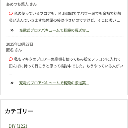
あめつち菜人 さん
私の使っているブロアも、MUB363ですパワー弱でも余裕で籾殻
吸い込んでいきますね付属の袋は小さいのですけど、そこに吸い ...
充電式ブロアバキュームで籾殻の搬送実...
2025年10月27日
匿名 さん
私もマキタのブロアー集塵機を使ってもみ殻をフレコンに入れて
田んぼに持って行こうと思って検討中でした。もうやっている人がい
...
充電式ブロアバキュームで籾殻の搬送実...
カテゴリー
DIY
(122)