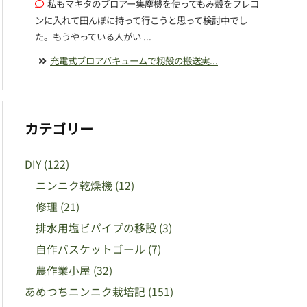
私もマキタのブロアー集塵機を使ってもみ殻をフレコ
ンに入れて田んぼに持って行こうと思って検討中でし
た。もうやっている人がい ...
充電式ブロアバキュームで籾殻の搬送実...
カテゴリー
DIY
(122)
ニンニク乾燥機
(12)
修理
(21)
排水用塩ビパイプの移設
(3)
自作バスケットゴール
(7)
農作業小屋
(32)
あめつちニンニク栽培記
(151)