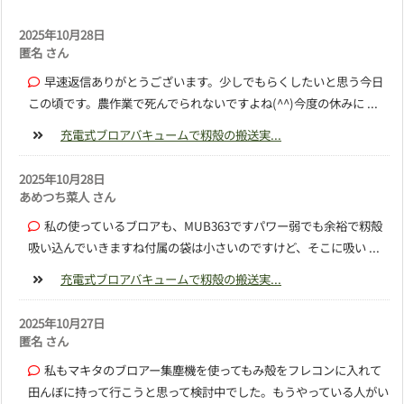
2025年10月28日
匿名 さん
早速返信ありがとうございます。少しでもらくしたいと思う今日
この頃です。農作業で死んでられないですよね(^^)今度の休みに ...
充電式ブロアバキュームで籾殻の搬送実...
2025年10月28日
あめつち菜人 さん
私の使っているブロアも、MUB363ですパワー弱でも余裕で籾殻
吸い込んでいきますね付属の袋は小さいのですけど、そこに吸い ...
充電式ブロアバキュームで籾殻の搬送実...
2025年10月27日
匿名 さん
私もマキタのブロアー集塵機を使ってもみ殻をフレコンに入れて
田んぼに持って行こうと思って検討中でした。もうやっている人がい