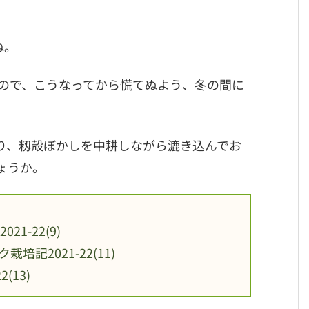
ね。
ので、こうなってから慌てぬよう、冬の間に
。
り、籾殻ぼかしを中耕しながら漉き込んでお
ょうか。
-22(9)
記2021-22(11)
(13)