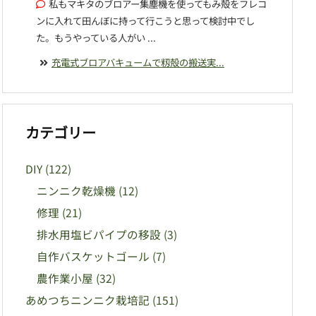
私もマキタのブロアー集塵機を使ってもみ殻をフレコ
ンに入れて田んぼに持って行こうと思って検討中でし
た。もうやっている人がい ...
充電式ブロアバキュームで籾殻の搬送実...
カテゴリー
DIY
(122)
ニンニク乾燥機
(12)
修理
(21)
排水用塩ビパイプの移設
(3)
自作バスケットゴール
(7)
農作業小屋
(32)
あめつちニンニク栽培記
(151)