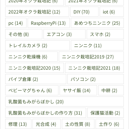
2020年オクラ栽培記
(6)
2021年オクラ栽培記
(6)
2022年オクラ栽培記
(12)
DIY
(70)
iot
(6)
pc
(14)
RaspberryPi
(13)
あめつちニンニク
(25)
その他
(8)
エアコン
(3)
スマホ
(2)
トレイルカメラ
(2)
ニンニク
(11)
ニンニク乾燥機
(6)
ニンニク栽培記2019
(27)
ニンニク栽培記2020
(15)
ニンニク栽培記2021
(18)
パイプ倉庫
(2)
パソコン
(2)
ベビーマグちゃん
(6)
ヤサイ飯
(14)
中耕
(2)
乳酸菌もみがらぼかし
(20)
乳酸菌もみがらぼかしの作り方
(31)
保護猫活動
(2)
修理
(13)
光合成
(4)
土の性質
(8)
土作り
(6)