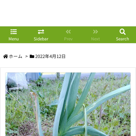
Menu
Sidebar
Prev
Next
Search
ホーム
>
2022年4月12日