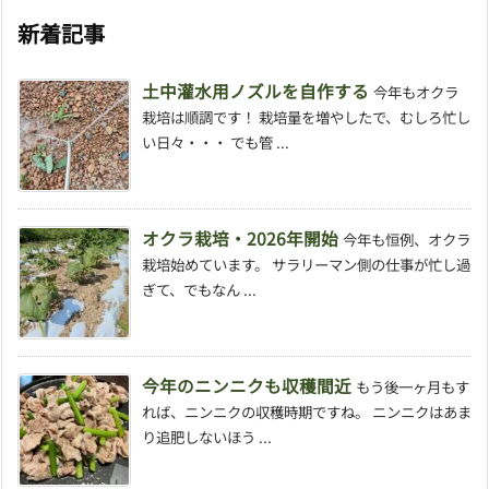
新着記事
土中灌水用ノズルを自作する
今年もオクラ
栽培は順調です！ 栽培量を増やしたで、むしろ忙し
い日々・・・ でも管 ...
オクラ栽培・2026年開始
今年も恒例、オクラ
栽培始めています。 サラリーマン側の仕事が忙し過
ぎて、でもなん ...
今年のニンニクも収穫間近
もう後一ヶ月もす
れば、ニンニクの収穫時期ですね。 ニンニクはあま
り追肥しないほう ...