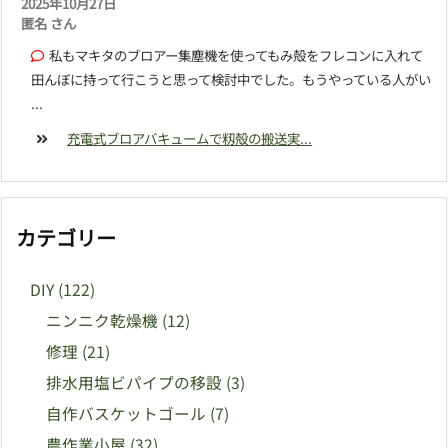
2025年10月27日
匿名 さん
私もマキタのブロアー集塵機を使ってもみ殻をフレコンに入れて
田んぼに持って行こうと思って検討中でした。もうやっている人がい
...
充電式ブロアバキュームで籾殻の搬送実...
カテゴリー
DIY
(122)
ニンニク乾燥機
(12)
修理
(21)
排水用塩ビパイプの移設
(3)
自作バスケットゴール
(7)
農作業小屋
(32)