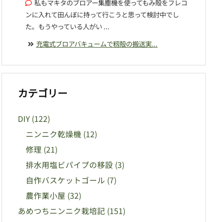
私もマキタのブロアー集塵機を使ってもみ殻をフレコ
ンに入れて田んぼに持って行こうと思って検討中でし
た。もうやっている人がい ...
充電式ブロアバキュームで籾殻の搬送実...
カテゴリー
DIY
(122)
ニンニク乾燥機
(12)
修理
(21)
排水用塩ビパイプの移設
(3)
自作バスケットゴール
(7)
農作業小屋
(32)
あめつちニンニク栽培記
(151)