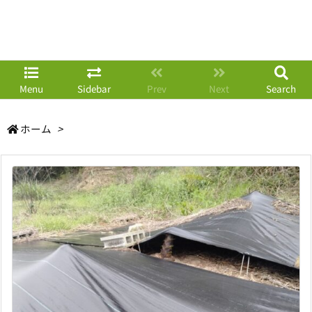
Menu
Sidebar
Prev
Next
Search
ホーム
>