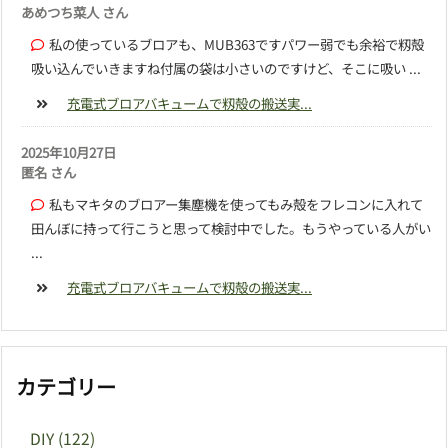
あめつち菜人 さん
私の使っているブロアも、MUB363ですパワー弱でも余裕で籾殻
吸い込んでいきますね付属の袋は小さいのですけど、そこに吸い ...
充電式ブロアバキュームで籾殻の搬送実...
2025年10月27日
匿名 さん
私もマキタのブロアー集塵機を使ってもみ殻をフレコンに入れて
田んぼに持って行こうと思って検討中でした。もうやっている人がい
...
充電式ブロアバキュームで籾殻の搬送実...
カテゴリー
DIY
(122)