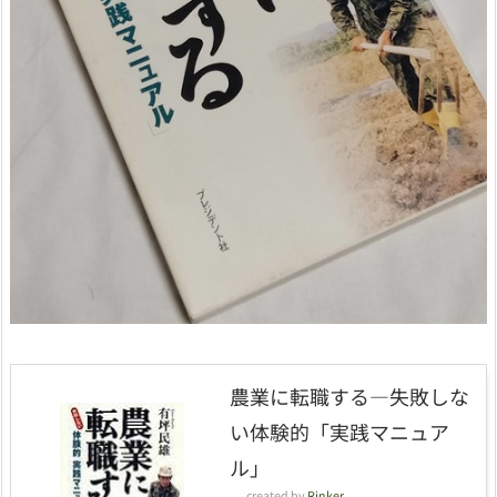
農業に転職する―失敗しな
い体験的「実践マニュア
ル」
created by
Rinker