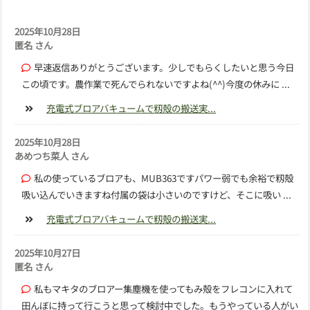
2025年10月28日
匿名 さん
早速返信ありがとうございます。少しでもらくしたいと思う今日
この頃です。農作業で死んでられないですよね(^^)今度の休みに ...
充電式ブロアバキュームで籾殻の搬送実...
2025年10月28日
あめつち菜人 さん
私の使っているブロアも、MUB363ですパワー弱でも余裕で籾殻
吸い込んでいきますね付属の袋は小さいのですけど、そこに吸い ...
充電式ブロアバキュームで籾殻の搬送実...
2025年10月27日
匿名 さん
私もマキタのブロアー集塵機を使ってもみ殻をフレコンに入れて
田んぼに持って行こうと思って検討中でした。もうやっている人がい