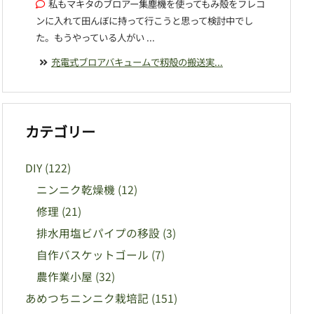
私もマキタのブロアー集塵機を使ってもみ殻をフレコ
ンに入れて田んぼに持って行こうと思って検討中でし
た。もうやっている人がい ...
充電式ブロアバキュームで籾殻の搬送実...
カテゴリー
DIY
(122)
ニンニク乾燥機
(12)
修理
(21)
排水用塩ビパイプの移設
(3)
自作バスケットゴール
(7)
農作業小屋
(32)
あめつちニンニク栽培記
(151)