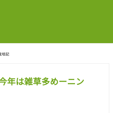
年栽培記
今年は雑草多めーニン