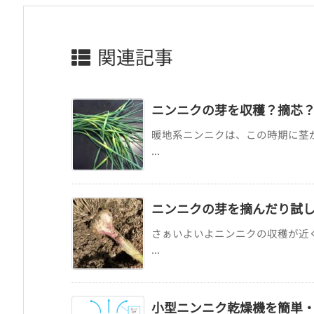
関連記事
ニンニクの芽を収穫？摘芯？ーニ
暖地系ニンニクは、この時期に茎
...
ニンニクの芽を摘んだり試
さぁいよいよニンニクの収穫が近
...
小型ニンニク乾燥機を簡単