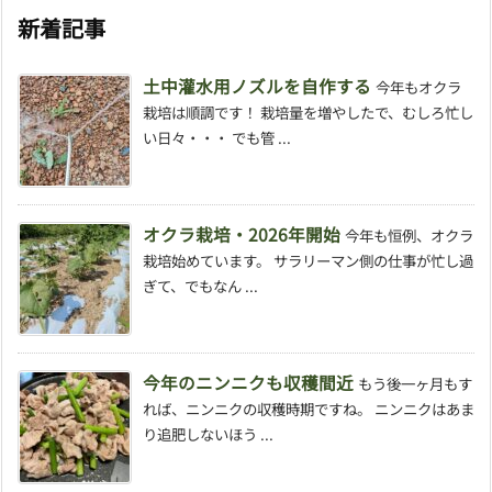
新着記事
土中灌水用ノズルを自作する
今年もオクラ
栽培は順調です！ 栽培量を増やしたで、むしろ忙し
い日々・・・ でも管 ...
オクラ栽培・2026年開始
今年も恒例、オクラ
栽培始めています。 サラリーマン側の仕事が忙し過
ぎて、でもなん ...
今年のニンニクも収穫間近
もう後一ヶ月もす
れば、ニンニクの収穫時期ですね。 ニンニクはあま
り追肥しないほう ...