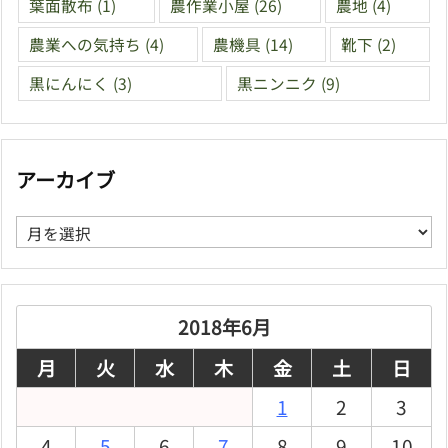
葉面散布
(1)
農作業小屋
(26)
農地
(4)
農業への気持ち
(4)
農機具
(14)
靴下
(2)
黒にんにく
(3)
黒ニンニク
(9)
アーカイブ
ア
ー
カ
イ
ブ
2018年6月
月
火
水
木
金
土
日
1
2
3
4
5
6
7
8
9
10