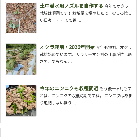
土中灌水用ノズルを自作する
今年もオクラ
栽培は順調です！ 栽培量を増やしたで、むしろ忙し
い日々・・・ でも管 ...
オクラ栽培・2026年開始
今年も恒例、オクラ
栽培始めています。 サラリーマン側の仕事が忙し過
ぎて、でもなん ...
今年のニンニクも収穫間近
もう後一ヶ月もす
れば、ニンニクの収穫時期ですね。 ニンニクはあま
り追肥しないほう ...