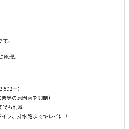
です。
じ原理。
592円）
（悪臭の原因菌を抑制）
道代も削減
パイプ、排水路までキレイに！