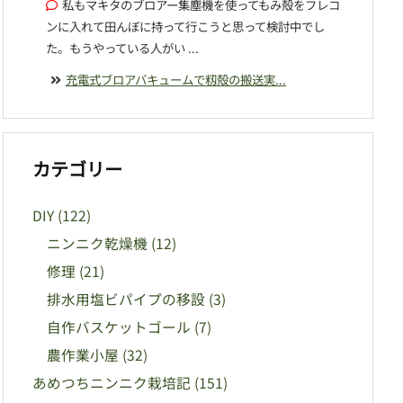
私もマキタのブロアー集塵機を使ってもみ殻をフレコ
ンに入れて田んぼに持って行こうと思って検討中でし
た。もうやっている人がい ...
充電式ブロアバキュームで籾殻の搬送実...
カテゴリー
DIY
(122)
ニンニク乾燥機
(12)
修理
(21)
排水用塩ビパイプの移設
(3)
自作バスケットゴール
(7)
農作業小屋
(32)
あめつちニンニク栽培記
(151)