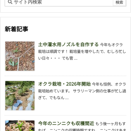
新着記事
土中灌水用ノズルを自作する
今年もオクラ
栽培は順調です！ 栽培量を増やしたで、むしろ忙し
い日々・・・ でも管 ...
オクラ栽培・2026年開始
今年も恒例、オクラ
栽培始めています。 サラリーマン側の仕事が忙し過
ぎて、でもなん ...
今年のニンニクも収穫間近
もう後一ヶ月もす
れば、ニンニクの収穫時期ですね。 ニンニクはあま