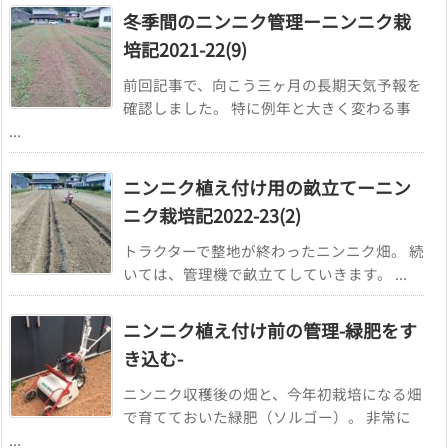
冬季間のニンニク管理ーニンニク栽
培記2021-22(9)
前回記事で、向こう三ヶ月の長期天気予報を
確認しました。 特に例年と大きく変わる事
...
ニンニク植え付け用の畝立てーニン
ニク栽培記2022-23(2)
トラクターで整地が終わったニンニク畑。 続
いては、管理機で畝立てしていきます。 ...
ニンニク植え付け前の管理-緑肥をす
き込む-
ニンニク収穫後の畑と、今年初栽培になる畑
で育てておいた緑肥（ソルゴー）。 非常に
...