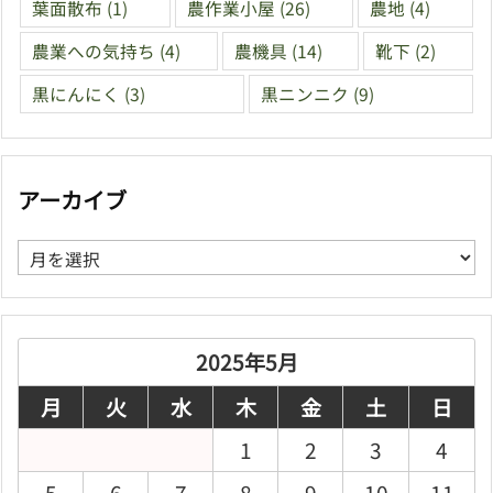
葉面散布
(1)
農作業小屋
(26)
農地
(4)
農業への気持ち
(4)
農機具
(14)
靴下
(2)
黒にんにく
(3)
黒ニンニク
(9)
アーカイブ
ア
ー
カ
イ
ブ
2025年5月
月
火
水
木
金
土
日
1
2
3
4
5
6
7
8
9
10
11