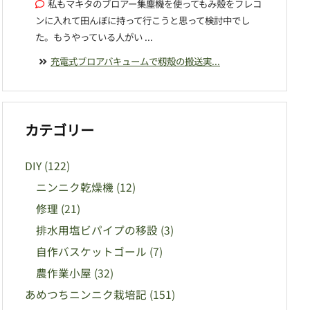
私もマキタのブロアー集塵機を使ってもみ殻をフレコ
ンに入れて田んぼに持って行こうと思って検討中でし
た。もうやっている人がい ...
充電式ブロアバキュームで籾殻の搬送実...
カテゴリー
DIY
(122)
ニンニク乾燥機
(12)
修理
(21)
排水用塩ビパイプの移設
(3)
自作バスケットゴール
(7)
農作業小屋
(32)
あめつちニンニク栽培記
(151)