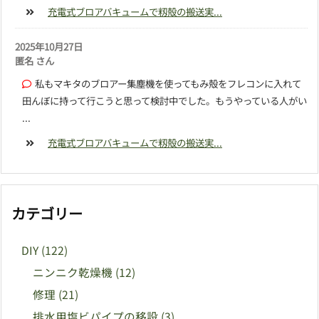
充電式ブロアバキュームで籾殻の搬送実...
2025年10月27日
匿名 さん
私もマキタのブロアー集塵機を使ってもみ殻をフレコンに入れて
田んぼに持って行こうと思って検討中でした。もうやっている人がい
...
充電式ブロアバキュームで籾殻の搬送実...
カテゴリー
DIY
(122)
ニンニク乾燥機
(12)
修理
(21)
排水用塩ビパイプの移設
(3)