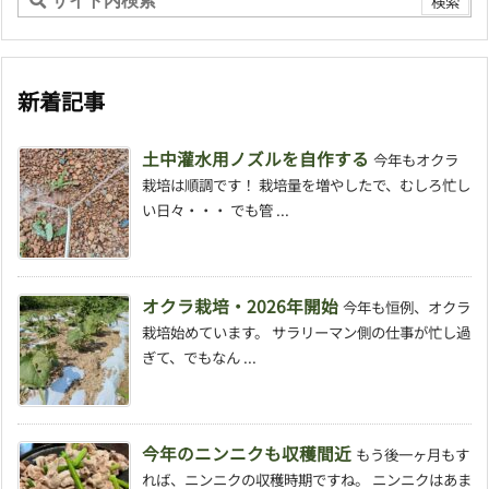
新着記事
土中灌水用ノズルを自作する
今年もオクラ
栽培は順調です！ 栽培量を増やしたで、むしろ忙し
い日々・・・ でも管 ...
オクラ栽培・2026年開始
今年も恒例、オクラ
栽培始めています。 サラリーマン側の仕事が忙し過
ぎて、でもなん ...
今年のニンニクも収穫間近
もう後一ヶ月もす
れば、ニンニクの収穫時期ですね。 ニンニクはあま