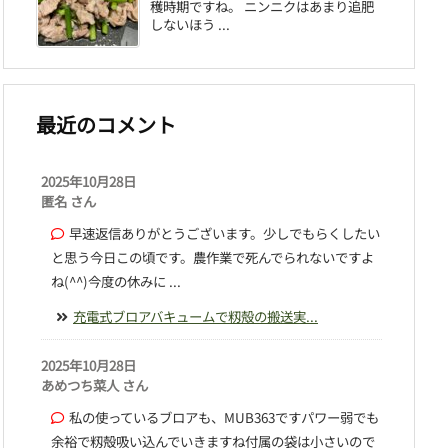
穫時期ですね。 ニンニクはあまり追肥
しないほう ...
最近のコメント
2025年10月28日
匿名 さん
早速返信ありがとうございます。少しでもらくしたい
と思う今日この頃です。農作業で死んでられないですよ
ね(^^)今度の休みに ...
充電式ブロアバキュームで籾殻の搬送実...
2025年10月28日
あめつち菜人 さん
私の使っているブロアも、MUB363ですパワー弱でも
余裕で籾殻吸い込んでいきますね付属の袋は小さいので