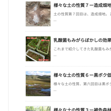
様々な土の性質７ー造成畑
土の性質第７回目は、造成畑地。
...
乳酸菌もみがらぼかしの効果
これまで紹介してきた乳酸菌もみ
...
様々な土の性質６ー黒ボク
様々な土の性質、第六回目は黒ボ
...
様々な土の性質３ー褐色森