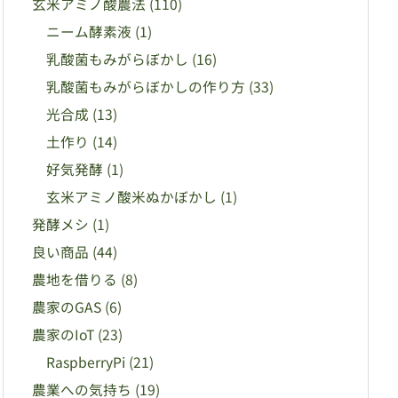
玄米アミノ酸農法
(110)
ニーム酵素液
(1)
乳酸菌もみがらぼかし
(16)
乳酸菌もみがらぼかしの作り方
(33)
光合成
(13)
土作り
(14)
好気発酵
(1)
玄米アミノ酸米ぬかぼかし
(1)
発酵メシ
(1)
良い商品
(44)
農地を借りる
(8)
農家のGAS
(6)
農家のIoT
(23)
RaspberryPi
(21)
農業への気持ち
(19)