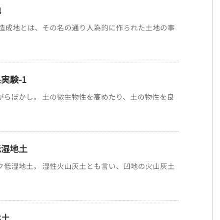
地
 造成地とは、その名の通り人為的に作られた土地の事
実験-1
がらぼかし。 土の微生物性を高めたり、土の物性を良
低湿地土
ク低湿地土。 湿性火山灰土とも言い、凹地の火山灰土
林土