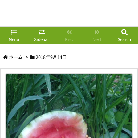
Menu
Sidebar
Prev
Next
Search
ホーム
>
2018年9月14日