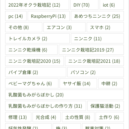
2022年オクラ栽培記
(12)
DIY
(70)
iot
(6)
pc
(14)
RaspberryPi
(13)
あめつちニンニク
(25)
その他
(8)
エアコン
(3)
スマホ
(2)
トレイルカメラ
(2)
ニンニク
(11)
ニンニク乾燥機
(6)
ニンニク栽培記2019
(27)
ニンニク栽培記2020
(15)
ニンニク栽培記2021
(18)
パイプ倉庫
(2)
パソコン
(2)
ベビーマグちゃん
(6)
ヤサイ飯
(14)
中耕
(2)
乳酸菌もみがらぼかし
(20)
乳酸菌もみがらぼかしの作り方
(31)
保護猫活動
(2)
修理
(13)
光合成
(4)
土の性質
(8)
土作り
(6)
好気性発酵
(2)
梅
(3)
獣害対策
(2)