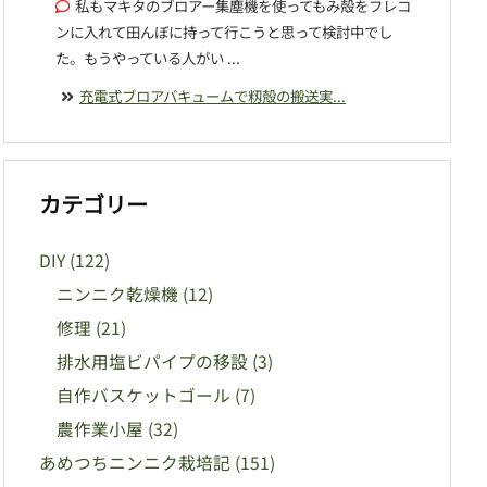
私もマキタのブロアー集塵機を使ってもみ殻をフレコ
ンに入れて田んぼに持って行こうと思って検討中でし
た。もうやっている人がい ...
充電式ブロアバキュームで籾殻の搬送実...
カテゴリー
DIY
(122)
ニンニク乾燥機
(12)
修理
(21)
排水用塩ビパイプの移設
(3)
自作バスケットゴール
(7)
農作業小屋
(32)
あめつちニンニク栽培記
(151)