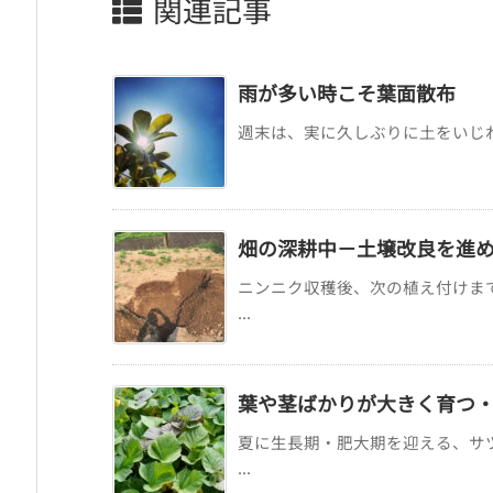
関連記事
雨が多い時こそ葉面散布
週末は、実に久しぶりに土をいじれま
畑の深耕中－土壌改良を進
ニンニク収穫後、次の植え付けま
...
葉や茎ばかりが大きく育つ
夏に生長期・肥大期を迎える、サ
...