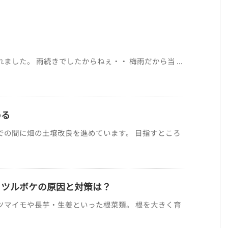
した。 雨続きでしたからねぇ・・ 梅雨だから当 ...
める
での間に畑の土壌改良を進めています。 目指すところ
・ツルボケの原因と対策は？
ツマイモや長芋・生姜といった根菜類。 根を大きく育