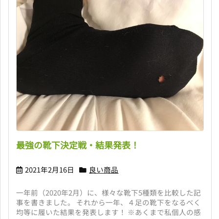
最強の靴下決定戦・結果発表！
2021年2月16日
良い商品
一年前（2020年2月）に、様々な靴下5種類を比較した記
事を書きました。 それから一年、４足の靴下をなるべく
均等に履いた結果を発表します！ ※あくまで私個人の感