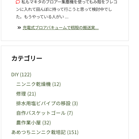
私もマキタのブロアー集塵機を使ってもみ殻をフレコ
ンに入れて田んぼに持って行こうと思って検討中でし
た。もうやっている人がい ...
充電式ブロアバキュームで籾殻の搬送実...
カテゴリー
DIY
(122)
ニンニク乾燥機
(12)
修理
(21)
排水用塩ビパイプの移設
(3)
自作バスケットゴール
(7)
農作業小屋
(32)
あめつちニンニク栽培記
(151)