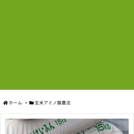
ホーム
>
玄米アミノ酸農法