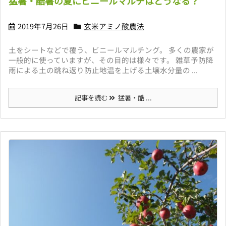
猛暑・酷暑の夏にビニールマルチはどうなる？
2019年7月26日
玄米アミノ酸農法
土をシートなどで覆う、ビニールマルチング。 多くの農家が
一般的に使っていますが、その目的は様々です。 雑草予防降
雨による土の跳ね返り防止地温を上げる土壌水分量の ...
記事を読む
猛暑・酷 ...