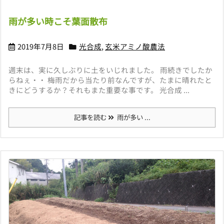
雨が多い時こそ葉面散布
2019年7月8日
光合成
,
玄米アミノ酸農法
週末は、実に久しぶりに土をいじれました。 雨続きでしたか
らねぇ・・ 梅雨だから当たり前なんですが、たまに晴れたと
きにどうするか？それもまた重要な事です。 光合成 ...
記事を読む
雨が多い ...