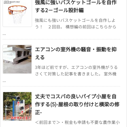
強風に強いバスケットゴールを自作
する2－ゴール設計編
強風にも強いバスケットゴールを自作しよ
う！ ２回目。 構想編の前回はこちらから
...
エアコンの室外機の騒音・振動を抑
える
3年ほど前ですが、エアコンの室外機がうる
さくて対策した記事を書きました。 室外機
...
丈夫でコスパの良いパイプ小屋を自
作する(5)-屋根の取り付けと横梁の修
正-
＜前回まで＞・税金も申請も不要な農作業小