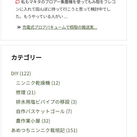
私もマキタのブロアー集塵機を使ってもみ殻をフレコ
ンに入れて田んぼに持って行こうと思って検討中でし
た。もうやっている人がい ...
充電式ブロアバキュームで籾殻の搬送実...
カテゴリー
DIY
(122)
ニンニク乾燥機
(12)
修理
(21)
排水用塩ビパイプの移設
(3)
自作バスケットゴール
(7)
農作業小屋
(32)
あめつちニンニク栽培記
(151)