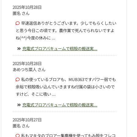
2025年10月28日
匿名 さん
早速返信ありがとうございます。少しでもらくしたい
と思う今日この頃です。農作業で死んでられないですよ
ね(^^)今度の休みに ...
充電式ブロアバキュームで籾殻の搬送実...
2025年10月28日
あめつち菜人 さん
私の使っているブロアも、MUB363ですパワー弱でも
余裕で籾殻吸い込んでいきますね付属の袋は小さいので
すけど、そこに吸い ...
充電式ブロアバキュームで籾殻の搬送実...
2025年10月27日
匿名 さん
私もマキタのブロアー集塵機を使ってもみ殻をフレコ