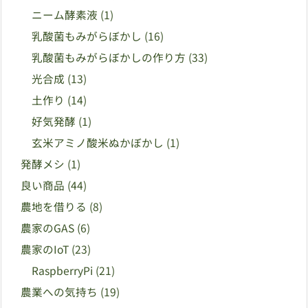
ニーム酵素液
(1)
乳酸菌もみがらぼかし
(16)
乳酸菌もみがらぼかしの作り方
(33)
光合成
(13)
土作り
(14)
好気発酵
(1)
玄米アミノ酸米ぬかぼかし
(1)
発酵メシ
(1)
良い商品
(44)
農地を借りる
(8)
農家のGAS
(6)
農家のIoT
(23)
RaspberryPi
(21)
農業への気持ち
(19)