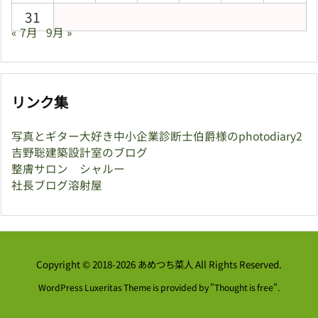
31
« 7月
9月 »
リンク集
写真とギター大好き中小企業診断士伯爵様のphotodiary2
吉野聡建築設計室のブログ
整膚サロン シャルー
社長ブログ溶射屋
Copyright ©
2018
-2026
あめつち菜人
All Rights Reserved.
WordPress Luxeritas Theme is provided by "
Thought is free
".