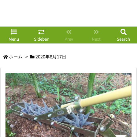
Menu
Sidebar
Prev
Next
Search
ホーム
>
2020年8月17日