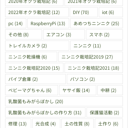
2020年オクラ栽培記
(6)
2021年オクラ栽培記
(6)
2022年オクラ栽培記
(12)
DIY
(70)
iot
(6)
pc
(14)
RaspberryPi
(13)
あめつちニンニク
(25)
その他
(8)
エアコン
(3)
スマホ
(2)
トレイルカメラ
(2)
ニンニク
(11)
ニンニク乾燥機
(6)
ニンニク栽培記2019
(27)
ニンニク栽培記2020
(15)
ニンニク栽培記2021
(18)
パイプ倉庫
(2)
パソコン
(2)
ベビーマグちゃん
(6)
ヤサイ飯
(14)
中耕
(2)
乳酸菌もみがらぼかし
(20)
乳酸菌もみがらぼかしの作り方
(31)
保護猫活動
(2)
修理
(13)
光合成
(4)
土の性質
(8)
土作り
(6)