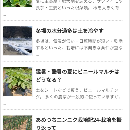
夏に生長期・肥大期を迎える、サツマイモや
長芋・生姜といった根菜類。 根を大きく育
...
冬場の水分過多は土を冷やす
冬場は、気温が低い・日照時間が短い・乾燥
するといった、栽培には不向きな条件が重な
...
猛暑・酷暑の夏にビニールマルチは
どうなる？
土をシートなどで覆う、ビニールマルチン
グ。 多くの農家が一般的に使っていますが、
...
あめつちニンニク栽培記24-栽培を振
り返って