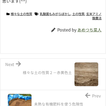
思います(^^)
様々な土の性質
乳酸菌もみがらぼかし
,
土の性質
,
玄米アミノ
酸農法
Posted by
あめつち菜人
Next
様々な土の性質２－赤黄色土
Prev
未熟な有機肥料を使う危険性