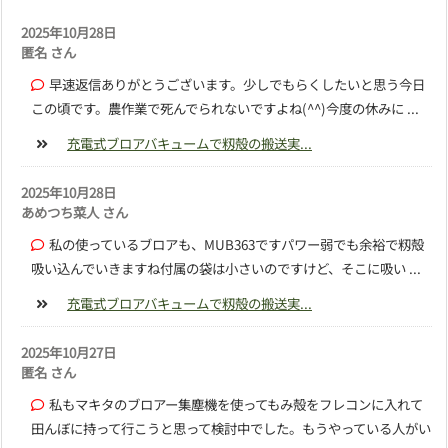
2025年10月28日
匿名 さん
早速返信ありがとうございます。少しでもらくしたいと思う今日
この頃です。農作業で死んでられないですよね(^^)今度の休みに ...
充電式ブロアバキュームで籾殻の搬送実...
2025年10月28日
あめつち菜人 さん
私の使っているブロアも、MUB363ですパワー弱でも余裕で籾殻
吸い込んでいきますね付属の袋は小さいのですけど、そこに吸い ...
充電式ブロアバキュームで籾殻の搬送実...
2025年10月27日
匿名 さん
私もマキタのブロアー集塵機を使ってもみ殻をフレコンに入れて
田んぼに持って行こうと思って検討中でした。もうやっている人がい