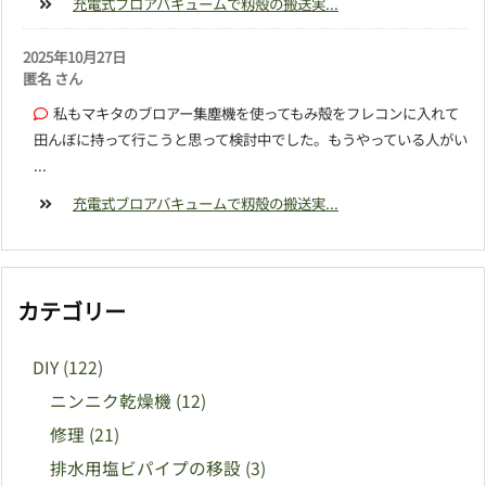
充電式ブロアバキュームで籾殻の搬送実...
2025年10月27日
匿名 さん
私もマキタのブロアー集塵機を使ってもみ殻をフレコンに入れて
田んぼに持って行こうと思って検討中でした。もうやっている人がい
...
充電式ブロアバキュームで籾殻の搬送実...
カテゴリー
DIY
(122)
ニンニク乾燥機
(12)
修理
(21)
排水用塩ビパイプの移設
(3)