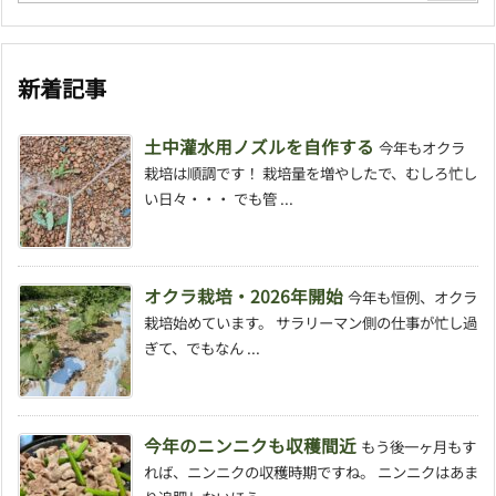
新着記事
土中灌水用ノズルを自作する
今年もオクラ
栽培は順調です！ 栽培量を増やしたで、むしろ忙し
い日々・・・ でも管 ...
オクラ栽培・2026年開始
今年も恒例、オクラ
栽培始めています。 サラリーマン側の仕事が忙し過
ぎて、でもなん ...
今年のニンニクも収穫間近
もう後一ヶ月もす
れば、ニンニクの収穫時期ですね。 ニンニクはあま