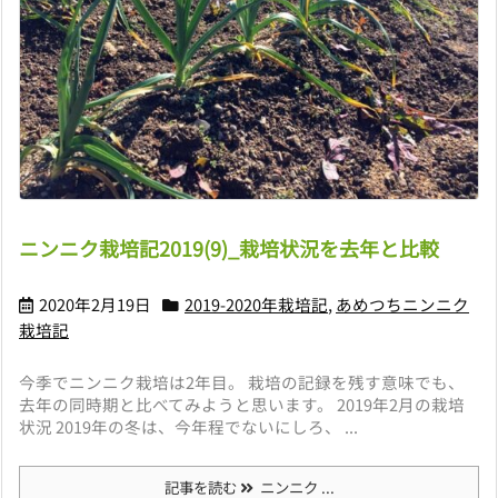
ニンニク栽培記2019(9)_栽培状況を去年と比較
2020年2月19日
2019-2020年栽培記
,
あめつちニンニク
栽培記
今季でニンニク栽培は2年目。 栽培の記録を残す意味でも、
去年の同時期と比べてみようと思います。 2019年2月の栽培
状況 2019年の冬は、今年程でないにしろ、 ...
記事を読む
ニンニク ...