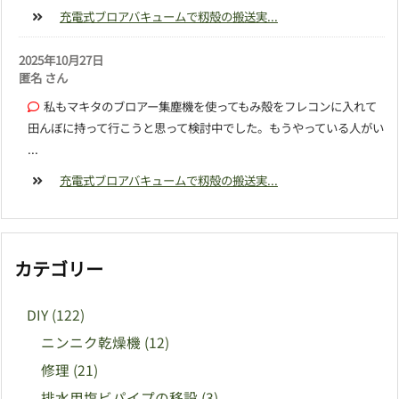
充電式ブロアバキュームで籾殻の搬送実...
2025年10月27日
匿名 さん
私もマキタのブロアー集塵機を使ってもみ殻をフレコンに入れて
田んぼに持って行こうと思って検討中でした。もうやっている人がい
...
充電式ブロアバキュームで籾殻の搬送実...
カテゴリー
DIY
(122)
ニンニク乾燥機
(12)
修理
(21)
排水用塩ビパイプの移設
(3)