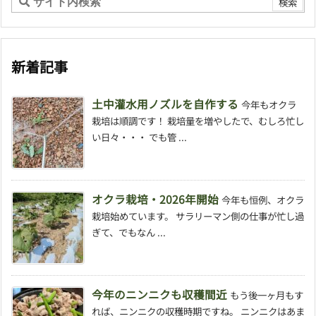
新着記事
土中灌水用ノズルを自作する
今年もオクラ
栽培は順調です！ 栽培量を増やしたで、むしろ忙し
い日々・・・ でも管 ...
オクラ栽培・2026年開始
今年も恒例、オクラ
栽培始めています。 サラリーマン側の仕事が忙し過
ぎて、でもなん ...
今年のニンニクも収穫間近
もう後一ヶ月もす
れば、ニンニクの収穫時期ですね。 ニンニクはあま