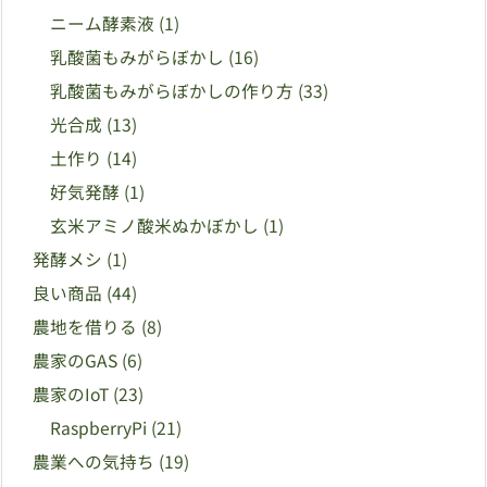
ニーム酵素液
(1)
乳酸菌もみがらぼかし
(16)
乳酸菌もみがらぼかしの作り方
(33)
光合成
(13)
土作り
(14)
好気発酵
(1)
玄米アミノ酸米ぬかぼかし
(1)
発酵メシ
(1)
良い商品
(44)
農地を借りる
(8)
農家のGAS
(6)
農家のIoT
(23)
RaspberryPi
(21)
農業への気持ち
(19)