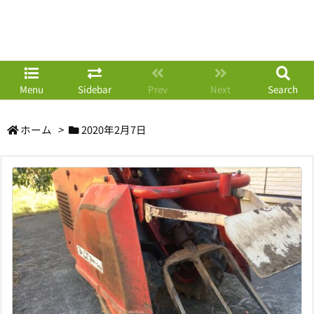
Menu
Sidebar
Prev
Next
Search
ホーム
>
2020年2月7日