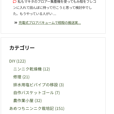
私もマキタのブロアー集塵機を使ってもみ殻をフレコ
ンに入れて田んぼに持って行こうと思って検討中でし
た。もうやっている人がい ...
充電式ブロアバキュームで籾殻の搬送実...
カテゴリー
DIY
(122)
ニンニク乾燥機
(12)
修理
(21)
排水用塩ビパイプの移設
(3)
自作バスケットゴール
(7)
農作業小屋
(32)
あめつちニンニク栽培記
(151)