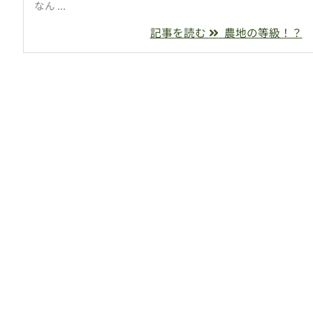
なん ...
記事を読む
農地の等級！？