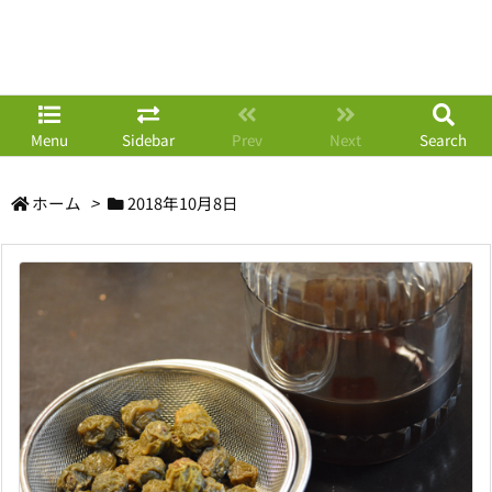
Menu
Sidebar
Prev
Next
Search
ホーム
>
2018年10月8日