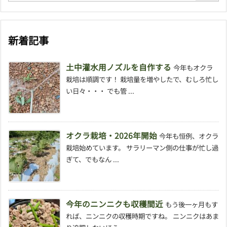
新着記事
土中灌水用ノズルを自作する
今年もオクラ
栽培は順調です！ 栽培量を増やしたで、むしろ忙し
い日々・・・ でも管 ...
オクラ栽培・2026年開始
今年も恒例、オクラ
栽培始めています。 サラリーマン側の仕事が忙し過
ぎて、でもなん ...
今年のニンニクも収穫間近
もう後一ヶ月もす
れば、ニンニクの収穫時期ですね。 ニンニクはあま