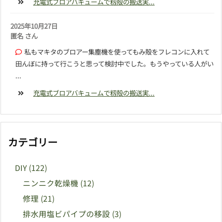
充電式ブロアバキュームで籾殻の搬送実...
2025年10月27日
匿名 さん
私もマキタのブロアー集塵機を使ってもみ殻をフレコンに入れて
田んぼに持って行こうと思って検討中でした。もうやっている人がい
...
充電式ブロアバキュームで籾殻の搬送実...
カテゴリー
DIY
(122)
ニンニク乾燥機
(12)
修理
(21)
排水用塩ビパイプの移設
(3)