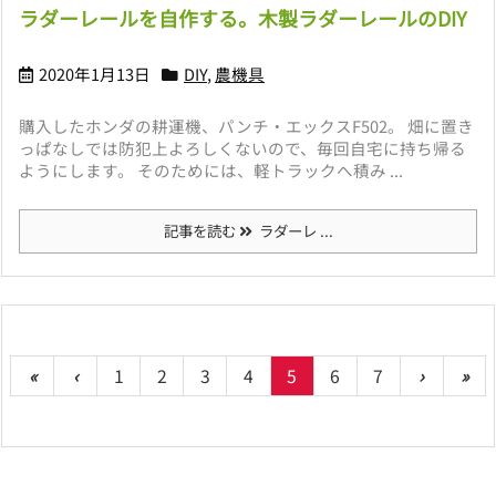
ラダーレールを自作する。木製ラダーレールのDIY
2020年1月13日
DIY
,
農機具
購入したホンダの耕運機、パンチ・エックスF502。 畑に置き
っぱなしでは防犯上よろしくないので、毎回自宅に持ち帰る
ようにします。 そのためには、軽トラックへ積み ...
記事を読む
ラダーレ ...
«
‹
1
2
3
4
5
6
7
›
»