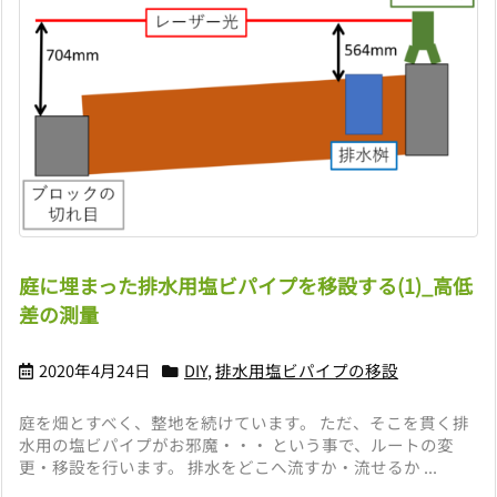
庭に埋まった排水用塩ビパイプを移設する(1)_高低
差の測量
2020年4月24日
DIY
,
排水用塩ビパイプの移設
庭を畑とすべく、整地を続けています。 ただ、そこを貫く排
水用の塩ビパイプがお邪魔・・・ という事で、ルートの変
更・移設を行います。 排水をどこへ流すか・流せるか ...