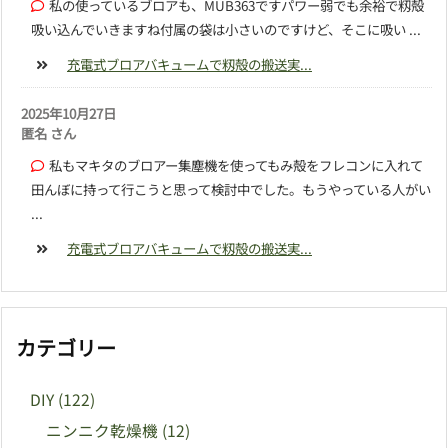
私の使っているブロアも、MUB363ですパワー弱でも余裕で籾殻
吸い込んでいきますね付属の袋は小さいのですけど、そこに吸い ...
充電式ブロアバキュームで籾殻の搬送実...
2025年10月27日
匿名 さん
私もマキタのブロアー集塵機を使ってもみ殻をフレコンに入れて
田んぼに持って行こうと思って検討中でした。もうやっている人がい
...
充電式ブロアバキュームで籾殻の搬送実...
カテゴリー
DIY
(122)
ニンニク乾燥機
(12)