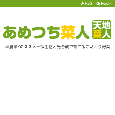
RSS
Feedly
半農半Xのススメー微生物と光合成で育てるこだわり野菜