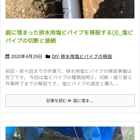
庭に埋まった排水用塩ビパイプを移設する(3)_塩ビ
パイプの切断と接続
2020年4月29日
DIY
,
排水用塩ビパイプの移設
前回・前々回までの作業で、排水用塩ビパイプの移設準備は
完了です。 今回は塩ビパイプの種類説明と、切断・振り替え
作業終了までの解説です。 塩ビパイプの選定と購入 ...
記事を読む
庭に埋ま ...