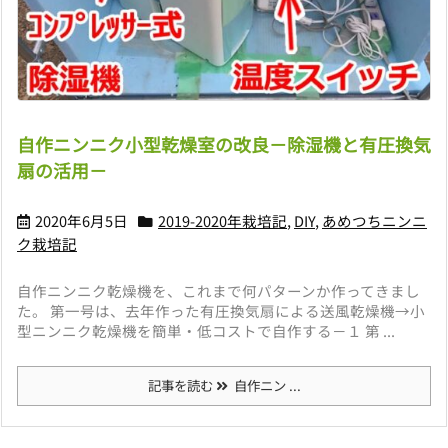
自作ニンニク小型乾燥室の改良－除湿機と有圧換気
扇の活用－
2020年6月5日
2019-2020年栽培記
,
DIY
,
あめつちニンニ
ク栽培記
自作ニンニク乾燥機を、これまで何パターンか作ってきまし
た。 第一号は、去年作った有圧換気扇による送風乾燥機→小
型ニンニク乾燥機を簡単・低コストで自作する－１ 第 ...
記事を読む
自作ニン ...