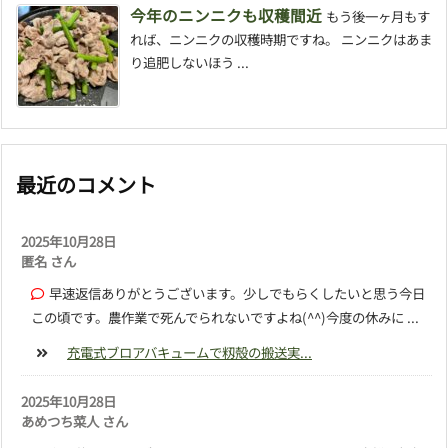
今年のニンニクも収穫間近
もう後一ヶ月もす
れば、ニンニクの収穫時期ですね。 ニンニクはあま
り追肥しないほう ...
最近のコメント
2025年10月28日
匿名 さん
早速返信ありがとうございます。少しでもらくしたいと思う今日
この頃です。農作業で死んでられないですよね(^^)今度の休みに ...
充電式ブロアバキュームで籾殻の搬送実...
2025年10月28日
あめつち菜人 さん