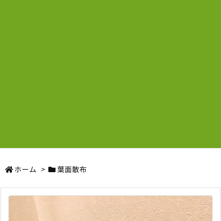
ホーム
>
葉面散布