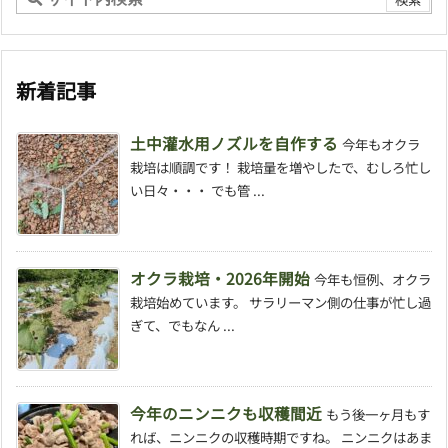
新着記事
土中灌水用ノズルを自作する
今年もオクラ
栽培は順調です！ 栽培量を増やしたで、むしろ忙し
い日々・・・ でも管 ...
オクラ栽培・2026年開始
今年も恒例、オクラ
栽培始めています。 サラリーマン側の仕事が忙し過
ぎて、でもなん ...
今年のニンニクも収穫間近
もう後一ヶ月もす
れば、ニンニクの収穫時期ですね。 ニンニクはあま