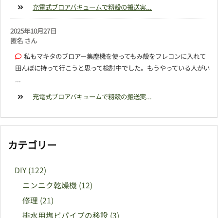
充電式ブロアバキュームで籾殻の搬送実...
2025年10月27日
匿名 さん
私もマキタのブロアー集塵機を使ってもみ殻をフレコンに入れて
田んぼに持って行こうと思って検討中でした。もうやっている人がい
...
充電式ブロアバキュームで籾殻の搬送実...
カテゴリー
DIY
(122)
ニンニク乾燥機
(12)
修理
(21)
排水用塩ビパイプの移設
(3)