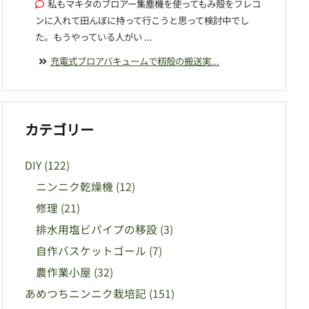
私もマキタのブロアー集塵機を使ってもみ殻をフレコ
ンに入れて田んぼに持って行こうと思って検討中でし
た。もうやっている人がい ...
充電式ブロアバキュームで籾殻の搬送実...
カテゴリー
DIY
(122)
ニンニク乾燥機
(12)
修理
(21)
排水用塩ビパイプの移設
(3)
自作バスケットゴール
(7)
農作業小屋
(32)
あめつちニンニク栽培記
(151)