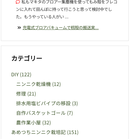
私もマキタのブロアー集塵機を使ってもみ殻をフレコ
ンに入れて田んぼに持って行こうと思って検討中でし
た。もうやっている人がい ...
充電式ブロアバキュームで籾殻の搬送実...
カテゴリー
DIY
(122)
ニンニク乾燥機
(12)
修理
(21)
排水用塩ビパイプの移設
(3)
自作バスケットゴール
(7)
農作業小屋
(32)
あめつちニンニク栽培記
(151)