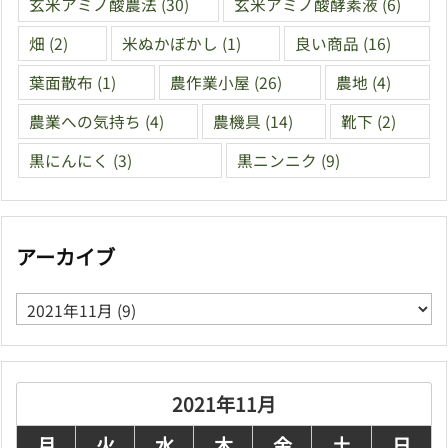
玄米アミノ酸農法
(30)
玄米アミノ酸酵素液
(6)
畑
(2)
米ぬかぼかし
(1)
良い商品
(16)
葉面散布
(1)
農作業小屋
(26)
農地
(4)
農業への気持ち
(4)
農機具
(14)
靴下
(2)
黒にんにく
(3)
黒ニンニク
(9)
アーカイブ
ア
ー
カ
イ
ブ
2021年11月
月
火
水
木
金
土
日