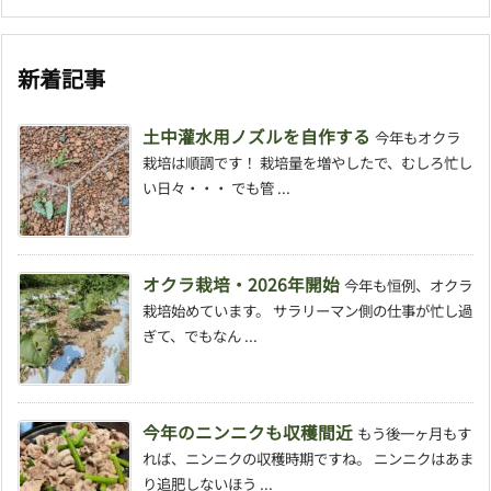
新着記事
土中灌水用ノズルを自作する
今年もオクラ
栽培は順調です！ 栽培量を増やしたで、むしろ忙し
い日々・・・ でも管 ...
オクラ栽培・2026年開始
今年も恒例、オクラ
栽培始めています。 サラリーマン側の仕事が忙し過
ぎて、でもなん ...
今年のニンニクも収穫間近
もう後一ヶ月もす
れば、ニンニクの収穫時期ですね。 ニンニクはあま
り追肥しないほう ...