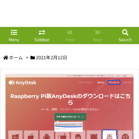
Menu
Sidebar
Prev
Next
Search
ホーム
>
2021年2月12日