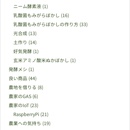
ニーム酵素液
(1)
乳酸菌もみがらぼかし
(16)
乳酸菌もみがらぼかしの作り方
(33)
光合成
(13)
土作り
(14)
好気発酵
(1)
玄米アミノ酸米ぬかぼかし
(1)
発酵メシ
(1)
良い商品
(44)
農地を借りる
(8)
農家のGAS
(6)
農家のIoT
(23)
RaspberryPi
(21)
農業への気持ち
(19)