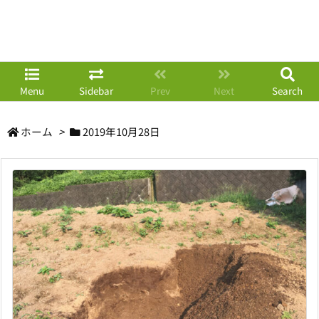
Menu
Sidebar
Prev
Next
Search
ホーム
>
2019年10月28日