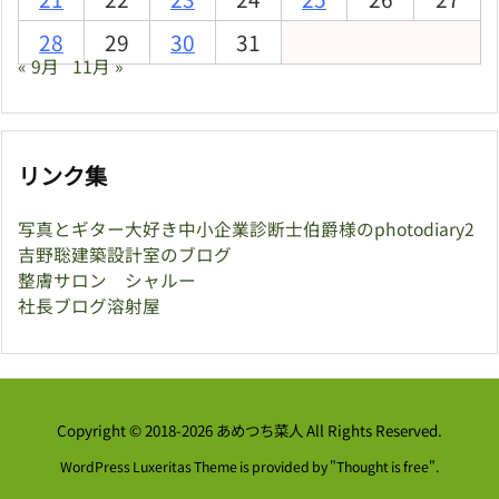
28
29
30
31
« 9月
11月 »
リンク集
写真とギター大好き中小企業診断士伯爵様のphotodiary2
吉野聡建築設計室のブログ
整膚サロン シャルー
社長ブログ溶射屋
Copyright ©
2018
-2026
あめつち菜人
All Rights Reserved.
WordPress Luxeritas Theme is provided by "
Thought is free
".