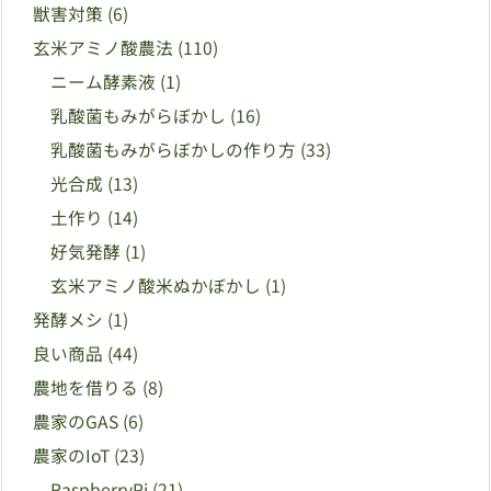
獣害対策
(6)
玄米アミノ酸農法
(110)
ニーム酵素液
(1)
乳酸菌もみがらぼかし
(16)
乳酸菌もみがらぼかしの作り方
(33)
光合成
(13)
土作り
(14)
好気発酵
(1)
玄米アミノ酸米ぬかぼかし
(1)
発酵メシ
(1)
良い商品
(44)
農地を借りる
(8)
農家のGAS
(6)
農家のIoT
(23)
RaspberryPi
(21)