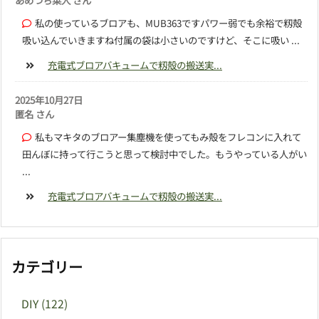
あめつち菜人 さん
私の使っているブロアも、MUB363ですパワー弱でも余裕で籾殻
吸い込んでいきますね付属の袋は小さいのですけど、そこに吸い ...
充電式ブロアバキュームで籾殻の搬送実...
2025年10月27日
匿名 さん
私もマキタのブロアー集塵機を使ってもみ殻をフレコンに入れて
田んぼに持って行こうと思って検討中でした。もうやっている人がい
...
充電式ブロアバキュームで籾殻の搬送実...
カテゴリー
DIY
(122)