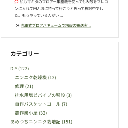
私もマキタのブロアー集塵機を使ってもみ殻をフレコ
ンに入れて田んぼに持って行こうと思って検討中でし
た。もうやっている人がい ...
充電式ブロアバキュームで籾殻の搬送実...
カテゴリー
DIY
(122)
ニンニク乾燥機
(12)
修理
(21)
排水用塩ビパイプの移設
(3)
自作バスケットゴール
(7)
農作業小屋
(32)
あめつちニンニク栽培記
(151)