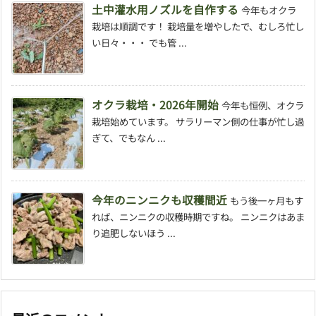
土中灌水用ノズルを自作する
今年もオクラ
栽培は順調です！ 栽培量を増やしたで、むしろ忙し
い日々・・・ でも管 ...
オクラ栽培・2026年開始
今年も恒例、オクラ
栽培始めています。 サラリーマン側の仕事が忙し過
ぎて、でもなん ...
今年のニンニクも収穫間近
もう後一ヶ月もす
れば、ニンニクの収穫時期ですね。 ニンニクはあま
り追肥しないほう ...