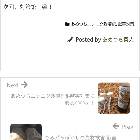
次回、対策第一弾！
あめつちニンニク栽培記
,
獣害対策
Posted by
あめつち菜人
Next
あめつちニンニク栽培記8-獣害対策に
狼の○○を！
Prev
もみがらぼかしの資材被害-獣害