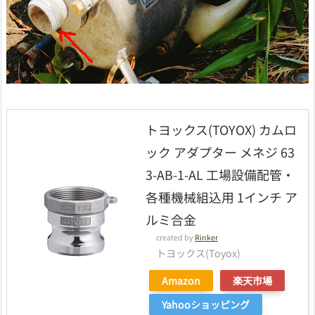
トヨックス(TOYOX) カムロ
ック アダプター メネジ 63
3-AB-1-AL 工場設備配管・
各種機械組込用 1インチ ア
ルミ合金
created by
Rinker
トヨックス(Toyox)
Amazon
楽天市場
Yahooショッピング