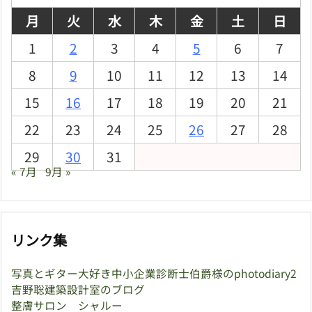
月
火
水
木
金
土
日
1
2
3
4
5
6
7
8
9
10
11
12
13
14
15
16
17
18
19
20
21
22
23
24
25
26
27
28
29
30
31
« 7月
9月 »
リンク集
写真とギター大好き中小企業診断士伯爵様のphotodiary2
吉野聡建築設計室のブログ
整膚サロン シャルー