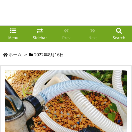
Menu
Sidebar
Prev
Next
Search
ホーム
>
2022年8月16日