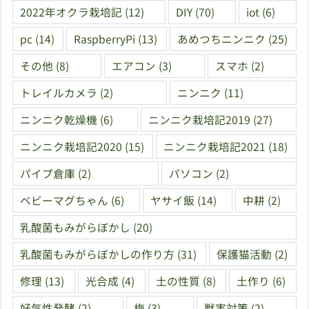
2022年オクラ栽培記
(12)
DIY
(70)
iot
(6)
pc
(14)
RaspberryPi
(13)
あめつちニンニク
(25)
その他
(8)
エアコン
(3)
スマホ
(2)
トレイルカメラ
(2)
ニンニク
(11)
ニンニク乾燥機
(6)
ニンニク栽培記2019
(27)
ニンニク栽培記2020
(15)
ニンニク栽培記2021
(18)
パイプ倉庫
(2)
パソコン
(2)
ベビーマグちゃん
(6)
ヤサイ飯
(14)
中耕
(2)
乳酸菌もみがらぼかし
(20)
乳酸菌もみがらぼかしの作り方
(31)
保護猫活動
(2)
修理
(13)
光合成
(4)
土の性質
(8)
土作り
(6)
好気性発酵
(2)
梅
(3)
獣害対策
(2)