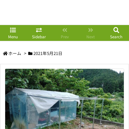
Menu
Sidebar
Prev
Next
Search
ホーム
>
2021年5月21日