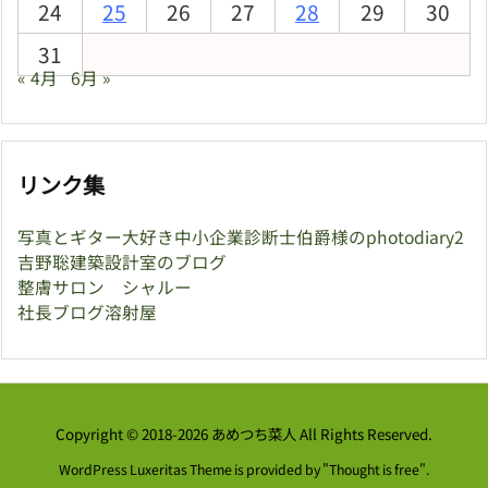
24
25
26
27
28
29
30
31
« 4月
6月 »
リンク集
写真とギター大好き中小企業診断士伯爵様のphotodiary2
吉野聡建築設計室のブログ
整膚サロン シャルー
社長ブログ溶射屋
Copyright ©
2018
-2026
あめつち菜人
All Rights Reserved.
WordPress Luxeritas Theme is provided by "
Thought is free
".