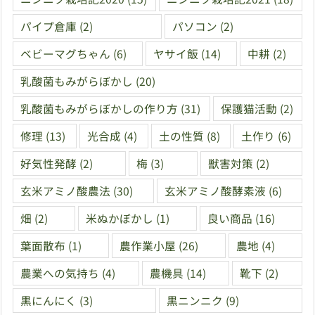
パイプ倉庫
(2)
パソコン
(2)
ベビーマグちゃん
(6)
ヤサイ飯
(14)
中耕
(2)
乳酸菌もみがらぼかし
(20)
乳酸菌もみがらぼかしの作り方
(31)
保護猫活動
(2)
修理
(13)
光合成
(4)
土の性質
(8)
土作り
(6)
好気性発酵
(2)
梅
(3)
獣害対策
(2)
玄米アミノ酸農法
(30)
玄米アミノ酸酵素液
(6)
畑
(2)
米ぬかぼかし
(1)
良い商品
(16)
葉面散布
(1)
農作業小屋
(26)
農地
(4)
農業への気持ち
(4)
農機具
(14)
靴下
(2)
黒にんにく
(3)
黒ニンニク
(9)